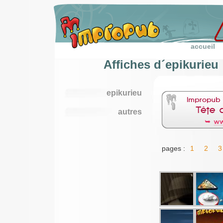
accueil
Affiches d´epikurieu
epikurieu
autres
pages :
1
2
3